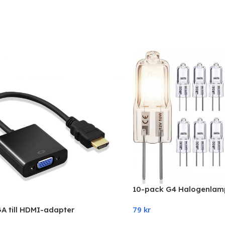
10-pack G4 Halogenlam
Varmvitt ljus
79
kr
GA till HDMI-adapter