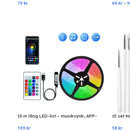
79
kr
69
kr
–
Add To Cart
Select 
15 m lång LED-list – musiksynk, APP-
15 set N
styrning, RGB-tejp med fjärrkontroll –
måla Rit
169
kr
58
kr
för sovrum och heminredning