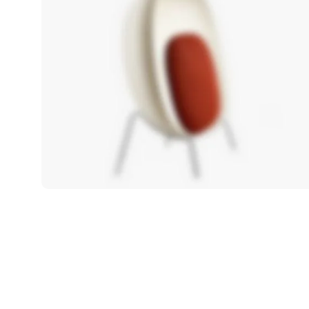
FOSCARINI
TOLOMEO
FLOOR
LAMP
Ut noner velit