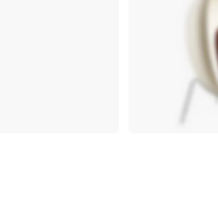
ANDERSEN
MARION
SIDE
TABLE
Tempus a