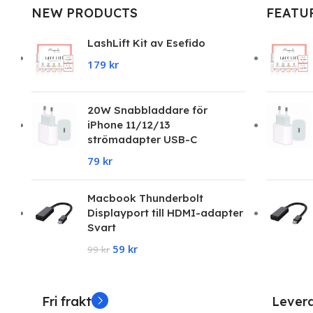
praesent
NEW PRODUCTS
FEATU
sagit,
parturient
LashLift Kit av Esefido
vestibulum.
179
kr
20W Snabbladdare för
iPhone 11/12/13
strömadapter USB-C
79
kr
Macbook Thunderbolt
Displayport till HDMI-adapter
Svart
59
kr
99
kr
Fri frakt
Lever