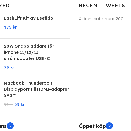
justo lobortis
RED
RECENT TWEETS
dis,
suspend
LashLift Kit av Esefido
X does not return 200
porta antere.
179
kr
20W Snabbladdare för
iPhone 11/12/13
strömadapter USB-C
79
kr
Macbook Thunderbolt
Displayport till HDMI-adapter
Svart
59
kr
99
kr
ans
Öppet köp