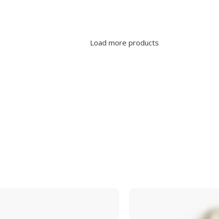
iPhone-Pro Max17/16/15
Add To Cart
Options
Load more products