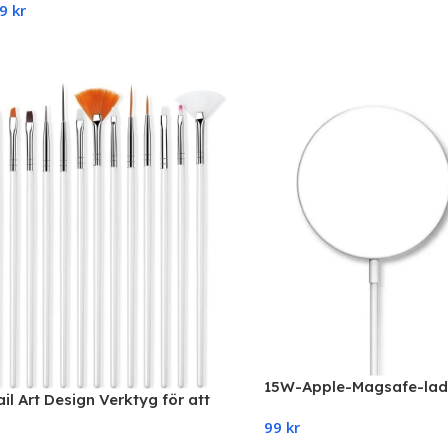
Add To Cart
99
kr
Options
15W-Apple-Magsafe-ladd
ail Art Design Verktyg för att
nabb magnetisk laddare
a Polish
99
kr
induktionsladdare komp