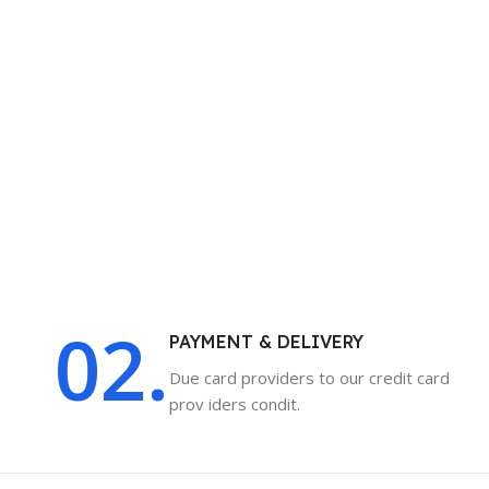
02.
PAYMENT & DELIVERY
Due card providers to our credit card
prov iders condit.