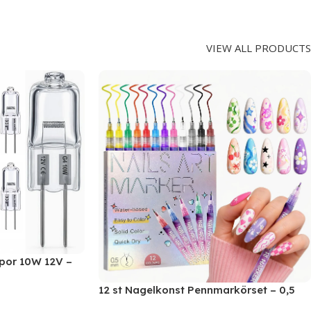
VIEW ALL PRODUCTS
por 10W 12V –
12 st Nagelkonst Pennmarkörset – 0,5
mm fin spets för exakt design