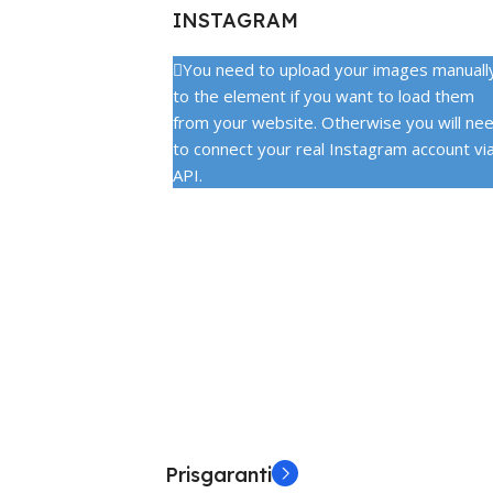
INSTAGRAM
You need to upload your images manuall
to the element if you want to load them
from your website. Otherwise you will ne
to connect your real Instagram account vi
API.
Prisgaranti