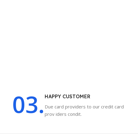
03.
HAPPY CUSTOMER
Due card providers to our credit card
prov iders condit.