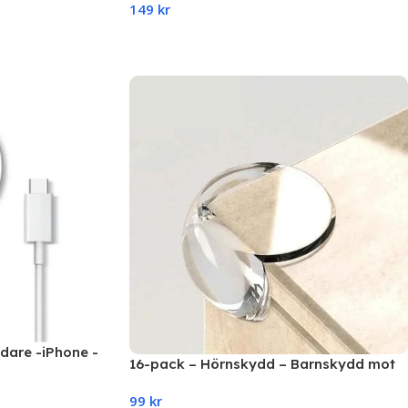
149
kr
Add To Cart
are -iPhone -
16-pack – Hörnskydd – Barnskydd mot
,
kanter – Transparent
atibel med-
99
kr