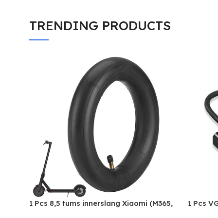
TRENDING PRODUCTS
1 Pcs 8,5 tums innerslang Xiaomi (M365,
1 Pcs V
Pro,1S, Pro, Essential)