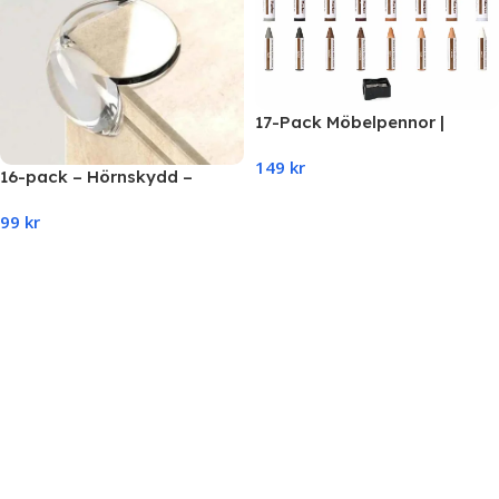
17-Pack Möbelpennor |
Möbelreparationskit med
149
kr
Vax för Träytor
16-pack – Hörnskydd –
Barnskydd mot kanter –
Add To Cart
99
kr
Transparent
Add To Cart