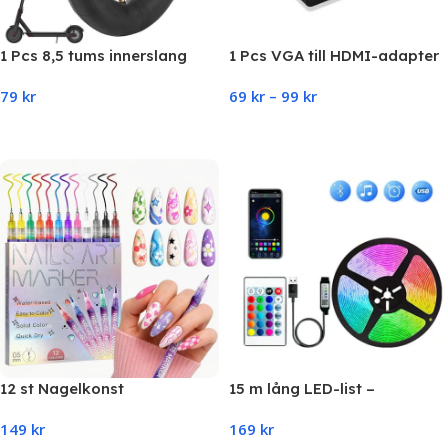
1 Pcs 8,5 tums innerslang
1 Pcs VGA till HDMI-adapter
Xiaomi (M365, Pro,1S, Pro,
79
kr
69
kr
–
99
kr
Essential)
Add To Cart
Select Options
12 st Nagelkonst
15 m lång LED-list –
Pennmarkörset – 0,5 mm fin
musiksynk, APP-styrning,
149
kr
169
kr
spets för exakt design
RGB-tejp med fjärrkontroll –