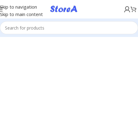
KÖP NU, BETALA SENARE MED KLARNA
Skip to navigation
Skip to main content
POWDER-COATED ALUMINUM
FRAME
Reddington 6-Piece Set
Furniture Sectional
Living Room Sofa.