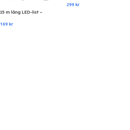
299
kr
15 m lång LED-list –
Add To Cart
musiksynk, APP-styrning,
169
kr
RGB-tejp med fjärrkontroll –
för sovrum och
Add To Cart
heminredning