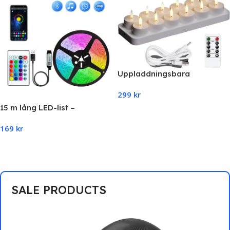
Uppladdningsbara
värmeljus, 12-Pack
299
kr
15 m lång LED-list –
Add To Cart
musiksynk, APP-styrning,
169
kr
RGB-tejp med fjärrkontroll –
för sovrum och
Add To Cart
heminredning
SALE PRODUCTS