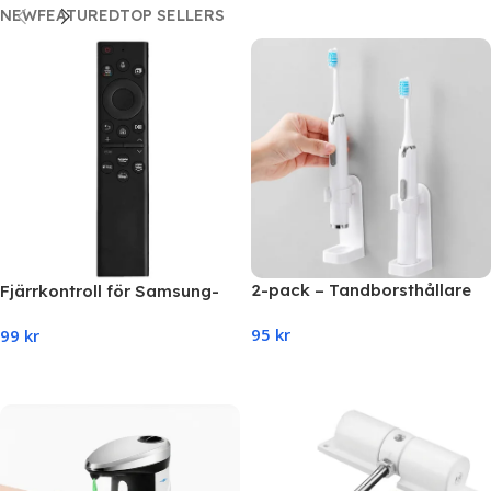
NEW
FEATURED
TOP SELLERS
2-pack – Tandborsthållare
Fjärrkontroll för Samsung-
vägg för eltandborstar
TV – motsvarar BN59-
95
kr
99
kr
01385A (ingen mikrofon)
Add To Cart
Add To Cart